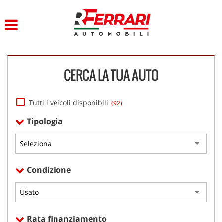
HOME
Le
tue
preferenze
LISTA VEICOLI
di
consenso
CERCA LA TUA AUTO
ACQUISTIAMO USATO
Il
seguente
pannello
ASSISTENZA
Tutti i veicoli disponibili
(92)
ti
consente
Tipologia
di
AREA COMMERCIANTI
esprimere
le
tue
DICONO DI NOI
preferenze
Condizione
di
consenso
CONTATTI
alle
tecnologie
di
Rata finanziamento