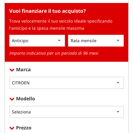
tracciamento
che
Vuoi finanziare il tuo acquisto?
adottiamo
per
Trova velocemente il tuo veicolo ideale specificando
offrire
l'anticipo e la spesa mensile massima
le
funzionalità
e
svolgere
Importo indicativo per un periodo di 96 mesi
le
attività
di
Marca
seguito
descritte.
Per
ottenere
maggiori
Modello
informazioni
sull'utilità
e
sul
funzionamento
Prezzo
di