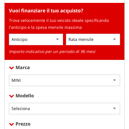
tracciamento
che
Vuoi finanziare il tuo acquisto?
adottiamo
per
Trova velocemente il tuo veicolo ideale specificando
offrire
l'anticipo e la spesa mensile massima
le
funzionalità
e
svolgere
Importo indicativo per un periodo di 96 mesi
le
attività
di
Marca
seguito
descritte.
Per
ottenere
maggiori
Modello
informazioni
sull'utilità
e
sul
funzionamento
Prezzo
di